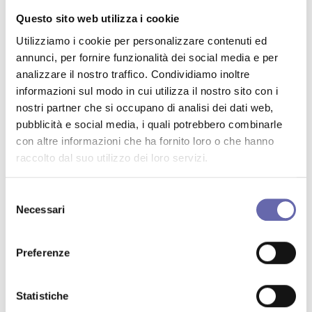
Al via l’Isee antifrode. Dalle
Questo sito web utilizza i cookie
scuole alle università: non
Utilizziamo i cookie per personalizzare contenuti ed
servirà più presentarlo
sabato 21 febbraio
annunci, per fornire funzionalità dei social media e per
antonionaddeo.blog
analizzare il nostro traffico. Condividiamo inoltre
Aumento stipendi sanità, arriva
informazioni sul modo in cui utilizza il nostro sito con i
Potrebbe interessarti anche
l’ok per medici e altri dirigenti con
nostri partner che si occupano di analisi dei dati web,
il nuovo Ccnl
sabato 14 febbraio
pubblicità e social media, i quali potrebbero combinarle
con altre informazioni che ha fornito loro o che hanno
antonionaddeo.blog
raccolto dal suo utilizzo dei loro servizi.
Il Ministero dell’Istruzione
annuncia l’apertura della
piattaforma Welfare per gli
sabato 14 febbraio
Selezione
acquisti del personale scolastico a
Necessari
prezzi scontati
del
Sole 24
consenso
Niente voto per i fuorisede al
referendum. Perché è stato
Preferenze
bocciato e a che punto siamo
venerdì 6 febbraio
con la legge
Sole 24
Statistiche
Via libera della Camera al