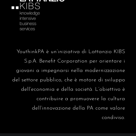
La PA assume a tempo
indeterminato, maxi-concorso
Ripam per 1.340 laureati
domenica 4 gennaio
antonionaddeo.blog
Leadership, contratti e
formazione: l’armonia che può
ridisegnare la Pubblica
sabato 3 gennaio
YouthinkPA è un’iniziativa di Lattanzio KIBS
Amministrazione
S.p.A. Benefit Corporation per orientare i
Sole 24
Manovra, è arrivato
giovani a impegnarsi nella modernizzazione
l’emendamento del governo:
dalle imprese al Pnrr
del settore pubblico, che è motore di sviluppo
martedì 16 dicembre
dell’economia e della società.
L’obiettivo è
antonionaddeo.blog
contribuire a promuovere la cultura
Oltre la presenza: come i CCNL
guidano i dirigenti verso una PA
dell’innovazione della PA come valore
più flessibile
venerdì 5 dicembre
condiviso.
Sole 24
Istat: a ottobre +75mila