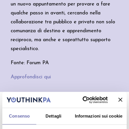
un nuovo appuntamento per provare a fare
qualche passo in avanti, cercando nella
collaborazione tra pubblico e privato non solo
comunanza di destino e apprendimento
reciproco, ma anche e soprattutto supporto
specialistico.
Fonte: Forum PA
Sole 24
Congedo paritario, cos’è e
Approfondisci qui
perché è stato bocciato
martedì 24 febbraio
antonionaddeo.blog
I giovani e la PA: una bussola che
FORMAZIONE
LAVORI PUBBLICI
punta (ancora) alla stabilità
Consenso
Dettagli
Informazioni sui cookie
domenica 22 febbraio
CONDIVIDILO:
Sole 24