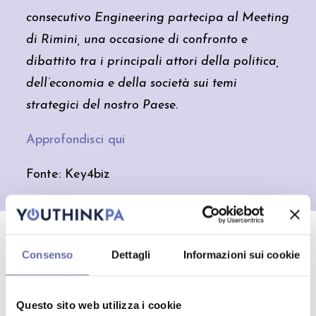
consecutivo Engineering partecipa al Meeting
di Rimini, una occasione di confronto e
dibattito tra i principali attori della politica,
dell’economia e della società sui temi
strategici del nostro Paese.
Sole 24
Congedo paritario, cos’è e
Approfondisci qui
perché è stato bocciato
martedì 24 febbraio
Fonte: Key4biz
antonionaddeo.blog
I giovani e la PA: una bussola che
punta (ancora) alla stabilità
domenica 22 febbraio
CONDIVIDILO:
Consenso
Dettagli
Informazioni sui cookie
Sole 24
Al via l’Isee antifrode. Dalle
scuole alle università: non
servirà più presentarlo
sabato 21 febbraio
Questo sito web utilizza i cookie