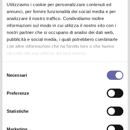
Utilizziamo i cookie per personalizzare contenuti ed
antonionaddeo.blog
annunci, per fornire funzionalità dei social media e per
Aumento stipendi sanità, arriva
Potrebbe interessarti anche
l’ok per medici e altri dirigenti con
analizzare il nostro traffico. Condividiamo inoltre
il nuovo Ccnl
sabato 14 febbraio
informazioni sul modo in cui utilizza il nostro sito con i
nostri partner che si occupano di analisi dei dati web,
antonionaddeo.blog
pubblicità e social media, i quali potrebbero combinarle
Il Ministero dell’Istruzione
con altre informazioni che ha fornito loro o che hanno
annuncia l’apertura della
piattaforma Welfare per gli
raccolto dal suo utilizzo dei loro servizi.
sabato 14 febbraio
acquisti del personale scolastico a
prezzi scontati
Sole 24
Selezione
Niente voto per i fuorisede al
Necessari
del
referendum. Perché è stato
bocciato e a che punto siamo
consenso
venerdì 6 febbraio
con la legge
Preferenze
Sole 24
Via libera della Camera al
decreto referendum: seggi
Statistiche
aperti due giorni, cambia
mercoledì 4 febbraio
l’onorario per gli scrutatori
antonionaddeo.blog
Marketing