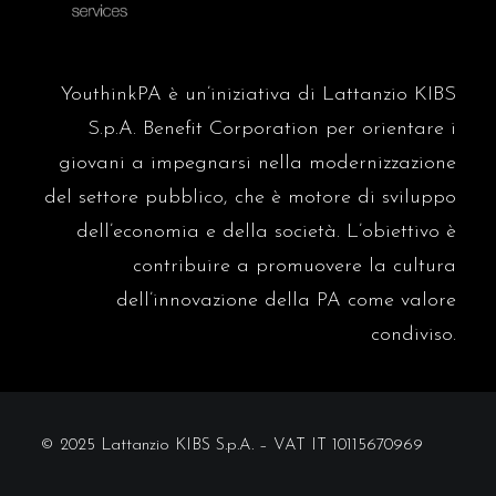
antonionaddeo.blog
Leadership, contratti e
formazione: l’armonia che può
ridisegnare la Pubblica
sabato 3 gennaio
YouthinkPA è un’iniziativa di Lattanzio KIBS
Amministrazione
S.p.A. Benefit Corporation per orientare i
Sole 24
Manovra, è arrivato
giovani a impegnarsi nella modernizzazione
l’emendamento del governo:
dalle imprese al Pnrr
del settore pubblico, che è motore di sviluppo
martedì 16 dicembre
dell’economia e della società.
L’obiettivo è
antonionaddeo.blog
contribuire a promuovere la cultura
Oltre la presenza: come i CCNL
guidano i dirigenti verso una PA
dell’innovazione della PA come valore
più flessibile
venerdì 5 dicembre
condiviso.
Sole 24
Istat: a ottobre +75mila
occupati rispetto a settembre.
Tasso di disoccupazione cala al
martedì 2 dicembre
6%
© 2025 Lattanzio KIBS S.p.A. – VAT IT 10115670969
antonionaddeo.blog