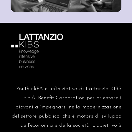
antonionaddeo.blog
L’IA punterà sulla manifattura | Lo
scenario di Stefano Cingolani (Il
Foglio)
venerdì 9 gennaio
antonionaddeo.blog
La PA assume a tempo
indeterminato, maxi-concorso
Ripam per 1.340 laureati
domenica 4 gennaio
antonionaddeo.blog
Leadership, contratti e
formazione: l’armonia che può
ridisegnare la Pubblica
sabato 3 gennaio
YouthinkPA è un’iniziativa di Lattanzio KIBS
Amministrazione
S.p.A. Benefit Corporation per orientare i
Sole 24
Manovra, è arrivato
giovani a impegnarsi nella modernizzazione
l’emendamento del governo:
dalle imprese al Pnrr
del settore pubblico, che è motore di sviluppo
martedì 16 dicembre
dell’economia e della società.
L’obiettivo è
antonionaddeo.blog