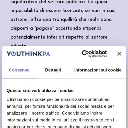
significativo del settore pubblico. La quasi
impossibilità di essere licenziati, se non in casi
estremi, offre una tranquillità che molti sono
disposti a “pagare” accettando stipendi
potenzialmente inferiori rispetto al settore
privato.
Come emerge dalle conversazioni sui social
media, molti lavoratori considerano questa
Consenso
Dettagli
Informazioni sui cookie
sicurezza un valore inestimabile: “Baratti la
sicurezza del posto di lavoro con la paga”.
Questo sito web utilizza i cookie
Una scelta consapevole che riflette le priorità
Utilizziamo i cookie per personalizzare contenuti ed
di chi preferisce la stabilità all’incertezza.
annunci, per fornire funzionalità dei social media e per
Sole 24
Congedo paritario, cos’è e
analizzare il nostro traffico. Condividiamo inoltre
Approfondisci qui
perché è stato bocciato
informazioni sul modo in cui utilizza il nostro sito con i
martedì 24 febbraio
nostri partner che si occupano di analisi dei dati web,