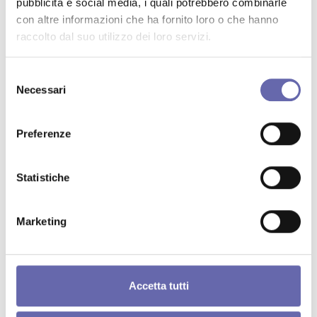
Profilo Linkedin
pubblicità e social media, i quali potrebbero combinarle
con altre informazioni che ha fornito loro o che hanno
raccolto dal suo utilizzo dei loro servizi.
Password
Selezione
Necessari
del
Ripeti password
consenso
Preferenze
Acconsento al
Trattamento dei dati
Statistiche
personali
*
Acconsento a ricevere comunicazioni e
Marketing
promozioni relativi all'iniziativa
Accetta tutti