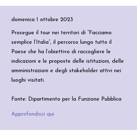
domenica 1 ottobre 2023
Prosegue il tour nei territori di “Facciamo
semplice l’Italia”, il percorso lungo tutto il
Paese che ha l’obiettivo di raccogliere le
indicazioni e le proposte delle istituzioni, delle
amministrazioni e degli stakeholder attivi nei
luoghi visitati.
Sole 24
Congedo paritario, cos’è e
perché è stato bocciato
Fonte: Dipartimento per la Funzione Pubblica
martedì 24 febbraio
Approfondisci qui
antonionaddeo.blog
I giovani e la PA: una bussola che
punta (ancora) alla stabilità
domenica 22 febbraio