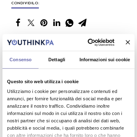
CONDIVIDILO:
Sole 24
Al via l’Isee antifrode. Dalle
scuole alle università: non
servirà più presentarlo
sabato 21 febbraio
antonionaddeo.blog
Aumento stipendi sanità, arriva
Potrebbe interessarti anche
l’ok per medici e altri dirigenti con
Consenso
Dettagli
Informazioni sui cookie
il nuovo Ccnl
sabato 14 febbraio
antonionaddeo.blog
Il Ministero dell’Istruzione
Questo sito web utilizza i cookie
annuncia l’apertura della
Utilizziamo i cookie per personalizzare contenuti ed
piattaforma Welfare per gli
sabato 14 febbraio
acquisti del personale scolastico a
annunci, per fornire funzionalità dei social media e per
prezzi scontati
Sole 24
analizzare il nostro traffico. Condividiamo inoltre
Niente voto per i fuorisede al
informazioni sul modo in cui utilizza il nostro sito con i
referendum. Perché è stato
nostri partner che si occupano di analisi dei dati web,
bocciato e a che punto siamo
venerdì 6 febbraio
pubblicità e social media, i quali potrebbero combinarle
con la legge
con altre informazioni che ha fornito loro o che hanno
Sole 24