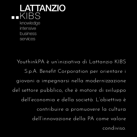
antonionaddeo.blog
La PA assume a tempo
indeterminato, maxi-concorso
Ripam per 1.340 laureati
domenica 4 gennaio
antonionaddeo.blog
Leadership, contratti e
formazione: l’armonia che può
ridisegnare la Pubblica
sabato 3 gennaio
YouthinkPA è un’iniziativa di Lattanzio KIBS
Amministrazione
S.p.A. Benefit Corporation per orientare i
Sole 24
Manovra, è arrivato
giovani a impegnarsi nella modernizzazione
l’emendamento del governo:
dalle imprese al Pnrr
del settore pubblico, che è motore di sviluppo
martedì 16 dicembre
dell’economia e della società.
L’obiettivo è
antonionaddeo.blog
contribuire a promuovere la cultura
Oltre la presenza: come i CCNL
guidano i dirigenti verso una PA
dell’innovazione della PA come valore
più flessibile
venerdì 5 dicembre
condiviso.
Sole 24