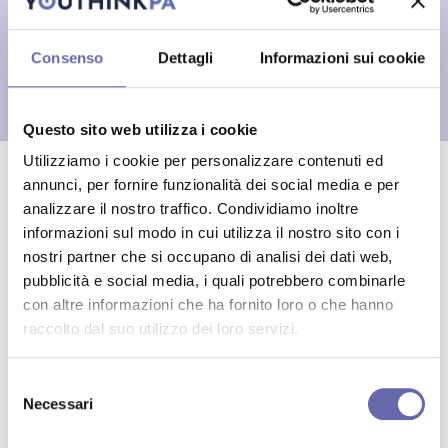
Approfondisci qui
Consenso
Dettagli
Informazioni sui cookie
Fonte: Vanity Fair
Questo sito web utilizza i cookie
Utilizziamo i cookie per personalizzare contenuti ed
annunci, per fornire funzionalità dei social media e per
CONDIVIDILO:
analizzare il nostro traffico. Condividiamo inoltre
Sole 24
informazioni sul modo in cui utilizza il nostro sito con i
Congedo paritario, cos’è e
perché è stato bocciato
nostri partner che si occupano di analisi dei dati web,
martedì 24 febbraio
pubblicità e social media, i quali potrebbero combinarle
con altre informazioni che ha fornito loro o che hanno
antonionaddeo.blog
raccolto dal suo utilizzo dei loro servizi.
I giovani e la PA: una bussola che
Potrebbe interessarti anche
punta (ancora) alla stabilità
domenica 22 febbraio
Selezione
Necessari
del
Sole 24
consenso
Al via l’Isee antifrode. Dalle