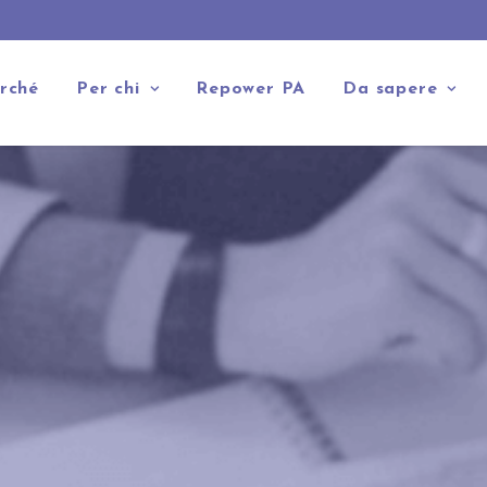
rché
Per chi
Repower PA
Da sapere