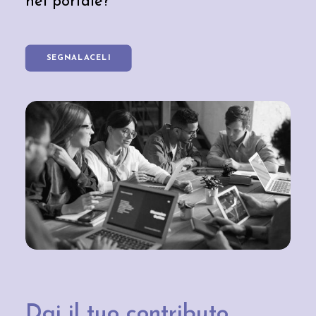
nel portale?
SEGNALACELI
Dai il tuo contributo,