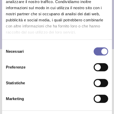
Master di I
analizzare il nostro traffico. Condividiamo inoltre
e II livello
informazioni sul modo in cui utilizza il nostro sito con i
nostri partner che si occupano di analisi dei dati web,
pubblicità e social media, i quali potrebbero combinarle
33
con altre informazioni che ha fornito loro o che hanno
Altri
raccolto dal suo utilizzo dei loro servizi.
Corsi
Selezione
Necessari
del
consenso
Preferenze
Filtra per:
Statistiche
Marketing