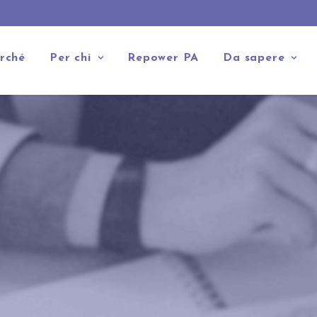
rché
Per chi
Repower PA
Da sapere