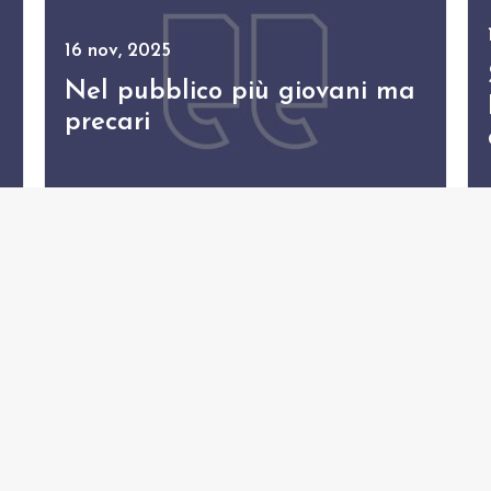
16 nov, 2025
Nel pubblico più giovani ma
precari
1
2
3
4
5
7
8
9
10
11
>>
6