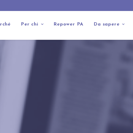
rché
Per chi
Repower PA
Da sapere