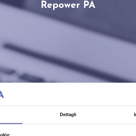
Repower PA
Dettagli
ookie